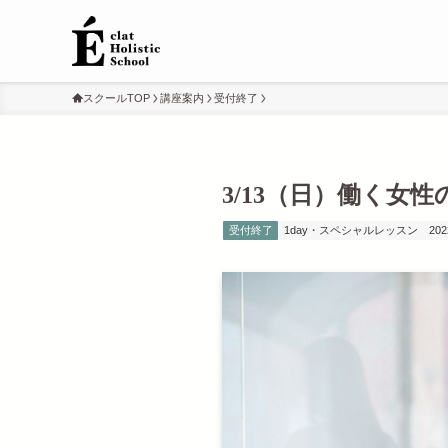
スクールTOP
講座案内
受付終了
3/13（日）働く女
受付終了
1day・スペシャルレッスン
20