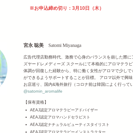
※お申込締め切り：3月10日（木）
宮永 聡美
Satomi Miyanaga
広告代理店勤務時代、激務で心身のバランスを崩した際に
ズヤードレメディーズ スクールにて本格的にアロマテラ
体調が回復した経験から、特に働く女性がアロマで少しで
ができるようサポートすることが目標。 アロマ以外で興
お店巡り、国内&海外旅行（コロナ前は韓国によく行っていました
@
satomin_aromalife
【保有資格】
AEAJ認定アロマテラピーアドバイザー
AEAJ認定アロマハンドセラピスト
AEAJ認定ナチュラルビューティスタイリスト
AEAJ認定アロマテラピーインストラクター