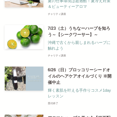
夏の仕事環境は超過酷！夏冷え対策
＆ビューティーアロマ
チャリティ講座
7/23（土）うちなーハーブを知ろ
う～【シークワーサー】～
沖縄で古くから親しまれるハーブに
触れよう
チャリティ講座
6/26（日）ブロッコリーシードオ
イルのヘアケアオイルづくり ※開
催中止
輝く素肌を叶える手作りコスメ1day
レッスン
受付終了