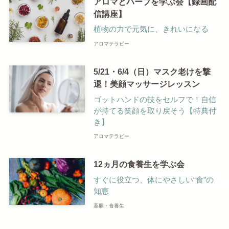
アロマとハーブを学ぶ会【録画配
信講座】
植物の力で元気に、きれいになる
アロマテラピー
5/21・6/4（日）マスク老けを撃
退！美顔マッサージレッスン
ゴットハンドの技をセルフで！自信
が持てる笑顔を取り戻そう【特典付
き】
アロマテラピー
12ヵ月の食養生を学ぶ会
すぐに役立つ、体にやさしい“食”の
知恵
薬膳・食養生