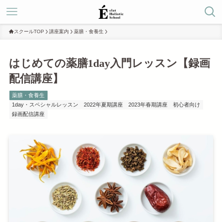
スクールTOP
講座案内
薬膳・食養生
はじめての薬膳1day入門レッスン【録画
配信講座】
薬膳・食養生
1day・スペシャルレッスン
2022年夏期講座
2023年春期講座
初心者向け
録画配信講座